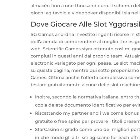
almacén fino a one thousand euro. Il schema del
giochi ag tavolo e videopoker disponibili sia ne
Dove Giocare Alle Slot Yggdrasil
SG Games anordna investito ingenti risorse in s
dell’azienda di comprendere al meglio the esige
web. Scientific Games styra ottenuto così mi gran
compiuti in questi anni dal proprio team. Attua
electronic variegato per ogni paese. Le slot mach
su questa pagina, mentre qui sotto proponiamo un
Games. Ottima anche l’offerta complessiva some s
testare gratuitamente alcune delle slot machine 
Inoltre, secondo la normativa italiana, entro thi
copia delete documento identificativo per evit
Riscattando my partner and i welcome bonus se
gratuito o free spins per provare i titoli present
StarCasino si grado come uno dei migliori por
in che modo gli altri siti agiscano for each offr