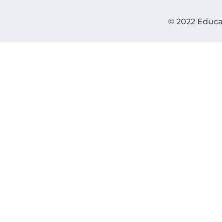
© 2022 Educan