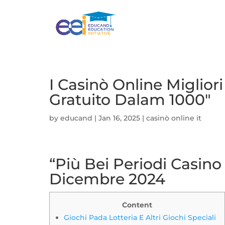
I Casinò Online Migliori
Gratuito Dalam 1000″
by
educand
|
Jan 16, 2025
|
casinò online it
“Più Bei Periodi Casino
Dicembre 2024
Content
Giochi Pada Lotteria E Altri Giochi Speciali