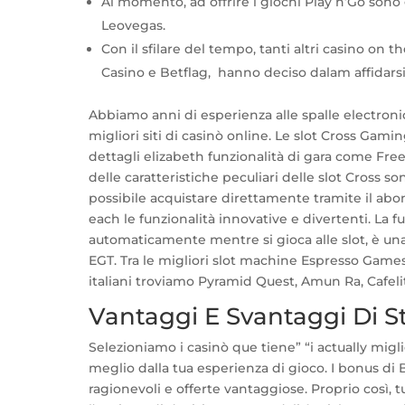
Al momento, ad offrire i giochi Play n’Go sono
Leovegas.
Con il sfilare del tempo, tanti altri casino on
Casino e Betflag, hanno deciso dalam affidarsi a
Abbiamo anni di esperienza alle spalle electron
migliori siti di casinò online. Le slot Cross Gam
dettagli elizabeth funzionalità di gara come Fr
delle caratteristiche peculiari delle slot Cross s
possibile acquistare direttamente tramite il abo
each le funzionalità innovative e divertenti. La f
automaticamente mentre si gioca alle slot, è una
EGT. Tra le migliori slot machine Espresso Games 
italiani troviamo Pyramid Quest, Amun Ra, Cafeli
Vantaggi E Svantaggi Di S
Selezioniamo i casinò que tiene” “i actually migl
meglio dalla tua esperienza di gioco. I bonus di
ragionevoli e offerte vantaggiose. Proprio così, 