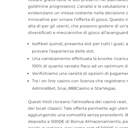
goldmine progressivo). L’analisi e la valutazion
evidenziano un intesa costante nella decisione di 
innovative per ornare l’offerta di gioco. Questo
alta di per gli utenti, che possono godere di un’
diversificati e meccaniche di gioco all’avanguard
Isoftbet quindi, presenta slot per tutti i gust
provare l’esperienza delle slot.
Una cambiamento effettuata la knorke ricarica, 
100% di quanto versato flaco ad un optimum d
Verifichiamo una varietà di opzioni di pagamen
Tra i on line casino con licenza che registrano 
AdmiralBet, Snai, 888Casino e StarVegas.
Questi titoli ricreano l’atmosfera dei casinò reali
dei locali classici. Tale offerta permette agli u
aggiungendo una comodità senza precedenti. Bet
deposito e 5000€ di Bonus Almacenamiento, pari