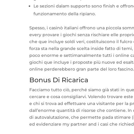
Le sezioni dalam supporto sono finish e offron
funzionamento della ripiano.
Spesso, i casinò italiani offrono una piccola som
every provare i giochi senza rischiare elle proprio
che que incluye soldi veri, costituiscono il fulcro
forza sta nella grande scelta inside fatto di temi,
poco enorme e settimanalmente tutti i online c
giochi que incluye i proposte più nuove ed esaltan
online perderebbero gran parte del loro fascino.
Bonus Di Ricarica
Facciamo tutto ciò, perché siamo già stati in q
cercare e cosa consigliarvi. Volendo trovare est
e chi si trova ad effettuare una visitante per l
dall’enorme quantità di risorse che contiene. In 
di autovalutazione, che permette pada stimare (
ed evidenziare my partner and i casi che richie