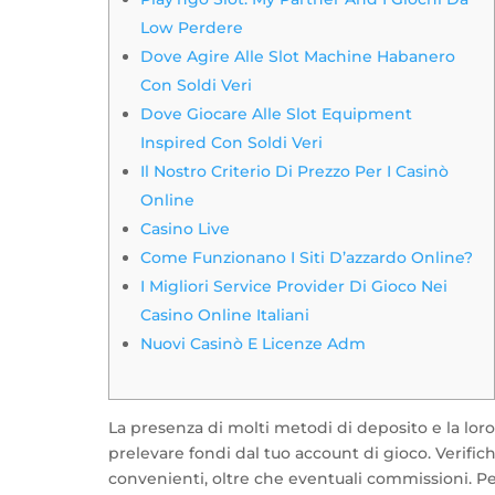
Low Perdere
Dove Agire Alle Slot Machine Habanero
Con Soldi Veri
Dove Giocare Alle Slot Equipment
Inspired Con Soldi Veri
Il Nostro Criterio Di Prezzo Per I Casinò
Online
Casino Live
Come Funzionano I Siti D’azzardo Online?
I Migliori Service Provider Di Gioco Nei
Casino Online Italiani
Nuovi Casinò E Licenze Adm
La presenza di molti metodi di deposito e la loro
prelevare fondi dal tuo account di gioco. Verifi
convenienti, oltre che eventuali commissioni. Pe