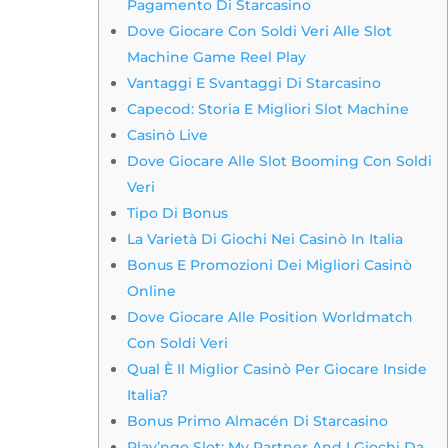
Pagamento Di Starcasino
Dove Giocare Con Soldi Veri Alle Slot
Machine Game Reel Play
Vantaggi E Svantaggi Di Starcasino
Capecod: Storia E Migliori Slot Machine
Casinò Live
Dove Giocare Alle Slot Booming Con Soldi
Veri
Tipo Di Bonus
La Varietà Di Giochi Nei Casinò In Italia
Bonus E Promozioni Dei Migliori Casinò
Online
Dove Giocare Alle Position Worldmatch
Con Soldi Veri
Qual È Il Miglior Casinò Per Giocare Inside
Italia?
Bonus Primo Almacén Di Starcasino
Play’ngo Slot: My Partner And I Giochi Da