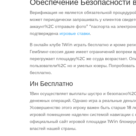
Обеспечение Безопасности в
Верификация не является обязательной процедурой 
может периодически запрашивать у клиентов свидет
аккаунт%2C отправьте фото” “паспорта на электро
подтверждена
игровые ставки
.
В онлайн клубе 1Win играть бесплатно и кроме реги
Гемблинг-сессия даже имеет ограничений вопреки в
перегружает площадку%2C же ссуда возрастает. Оп
пользователи%2C но и умелых юзеры. Попробовать 
бесплатно.
Ин Бесплатно
1Вин осуществляет выплаты шустро и безопасно%2
денежных операций. Однако игра а реальные деньг
Усовершенство этого игроку важен быть старше 18 л
игровой помещение наделен системой навигации с 
официальный сайт игровой площадки 1Win блокирует
властей нашей страны.