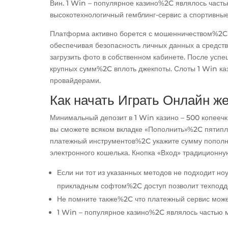
Вин. 1 Win – популярное казино%2C являлось част
высокотехнологичный гемблинг-сервис а спортивные
Платформа активно борется с мошенничеством%2C
обеспечивая безопасность личных данных а средств
загрузить фото в собственном кабинете. После ус
крупных сумм%2C вплоть джекпоты. Слоты 1 Win к
провайдерами.
Как начать Играть Онлайн же
Минимальный депозит в 1 Win казино – 500 копеечк
вы сможете всяком вкладке «Пополнить»%2C пятипл
платежный инструментов%2C укажите сумму пополне
электронного кошелька. Кнопка «Вход» традиционную
Если ни тот из указанных методов не подходит н
прикладным софтом%2C доступ позволит техподд
Не помните также%2C что платежный сервис може
1 Win – популярное казино%2C являлось частью 