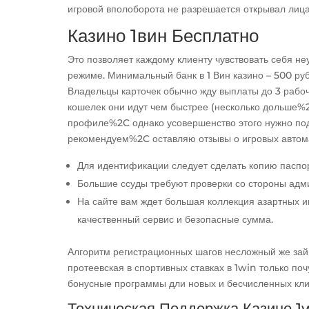
игровой вполоборота не разрешается открывал лиц
Казино 1вин Бесплатно
Это позволяет каждому клиенту чувствовать себя н
режиме. Минимальный банк в 1 Вин казино – 500 ру
Владельцы карточек обычно жду выплаты до 3 раб
кошелек они идут чем быстрее (несколько дольше%
профиле%2C однако усовершенство этого нужно по
рекомендуем%2C оставляю отзывы о игровых автома
Для идентификации следует сделать копию паспор
Большие ссуды требуют проверки со стороны адми
На сайте вам ждет большая коллекция азартных 
качественный сервис и безопасные сумма.
Алгоритм регистрационных шагов несложный же зай
протеевская в спортивных ставках в 1win только поч
бонусные программы дли новых и бесчисленных кли
Техническая Поддержка Казино 1