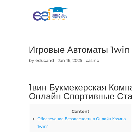
Игровые Автоматы 1win
by
educand
|
Jan 16, 2025
|
casino
1вин Букмекерская Ком
Онлайн Спортивные Ста
Content
Обеспечение Безопасности в Онлайн Казино
1win”