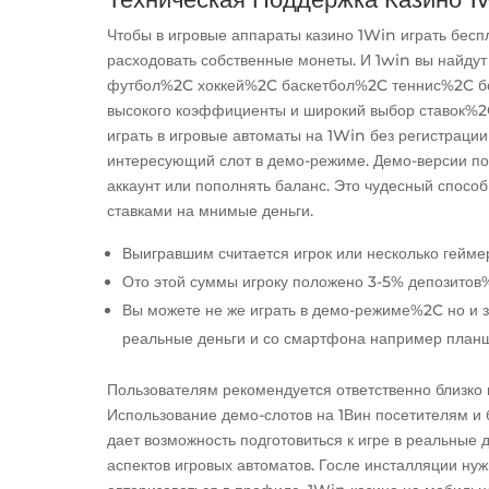
Чтобы в игровые аппараты казино 1Win играть бес
расходовать собственные монеты. И 1win вы найду
футбол%2C хоккей%2C баскетбол%2C теннис%2C бок
высокого коэффициенты и широкий выбор ставок%2C
играть в игровые автоматы на 1Win без регистраци
интересующий слот в демо-режиме. Демо-версии п
аккаунт или пополнять баланс. Это чудесный способ
ставками на мнимые деньги.
Выигравшим считается игрок или несколько гейме
Ото этой суммы игроку положено 3-5% депозитов%
Вы можете не же играть в демо-режиме%2C но и з
реальные деньги и со смартфона например планш
Пользователям рекомендуется ответственно близко 
Использование демо-слотов на 1Вин посетителям и б
дает возможность подготовиться к игре в реальные
аспектов игровых автоматов. Госле инсталляции н