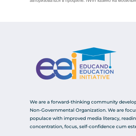
авторизоваться в профиле. 1Win казино на мобильно
We are a forward-thinking community devel
Non-Governmental Organization. We are focu
populace with improved media literacy, readi
concentration, focus, self-confidence cum es