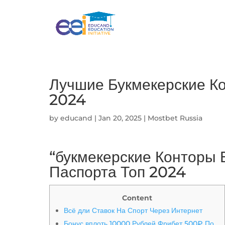
Лучшие Букмекерские К
2024
by
educand
|
Jan 20, 2025
|
Mostbet Russia
“букмекерские Конторы
Паспорта Топ 2024
Content
Всё дли Ставок На Спорт Через Интернет
Бонус вплоть 10000 Рублей Фрибет 500₽ По