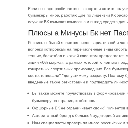
Если вы надо разбираетесь в спорте и хотите полу
букмекеры мира, работающие по лицензии Кюрасао, 
случаях БК взимают комиссию и вывод средств ддя и
Плюсы а Минусы Бк нет Пас
Роспись событий является очень вариативной и час
вопреки котировкам на перечисленные виды спорта 
теннис, баскетбол и хоккей клиентам предлагается ма
акция «0% маржа», а рамках которой клиентам пре
конкретных спортивных произошедших. Все букмекер
соответствовали” “допустимому возрасту. Поэтому б
введенные также регистрации и подтвердить личност
Вы также можете поучаствовать в формировании 
букмекеру на страницах обзоров.
Офшорные БК не ограничивает своих” “клиентов в
Авторитетный бренд с большой аудиторией активн
Нам специалисты проверили много российских и 