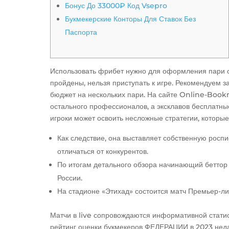
Бонус До 33000₽ Код Vsepro
Букмекерские Конторы Для Ставок Без
Паспорта
Использовать фрибет нужно для оформления пари с к
пройдены, нельзя приступать к игре. Рекомендуем з
бюджет на нескольких пари. На сайте Online-Bookm
остального профессионалов, а эксклавов бесплатн
игроки может освоить несложные стратегии, которые
Как следствие, она выставляет собственную росп
отличаться от конкурентов.
По итогам детального обзора начинающий беттор 
России.
На стадионе «Этихад» состоится матч Премьер-л
Матчи в live сопровождаются информативной стати
рейтинг оценки букмекеров ФЕДЕРАЦИИ в 2023 неда