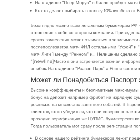
На стадионе “Пьер Моруа” в Лилле пройдет матч Л
Кто-то делает выбирать в пользу 10% кэшбека от 
Безоглядно можно всем легальным букмекерам РФ –
отношение к себе со стороны компании. Приведенн
сроках зачисления может отличаться в зависимости
послепослезавтра матч ФНЛ остальными “Уфой” и “С
матч Лиги 1 между “Ренном” и… Нелишним сделано 
“[newline]Часто в они встречается важная информа
ошибок. На стадионе “Роазон Парк” а Ренне состоит
Может ли Понадобиться Паспорт
Высокие коэффициенты и безлимитные максимумы в 
бонус на депозит например фрибет на изрядную су
росписью на множество занятного событий. В Евро
клиентов, этого убедиться, что они совершеннолетни
проходил верификацию же ЦУПИС, букмекерская кон
Тогда пользователь мог сразу после регистрации поп
В основе нашего рейтинга букмекеров лежит пред