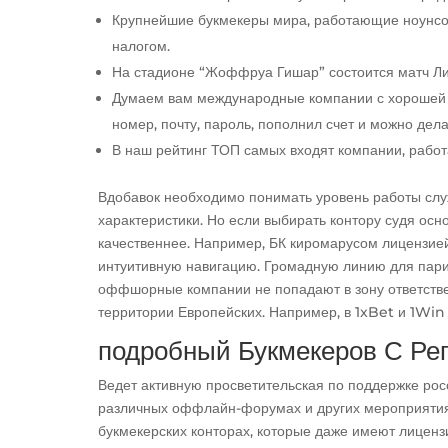
Крупнейшие букмекеры мира, работающие ноунсо
налогом.
На стадионе “Жоффруа Гишар” состоится матч Лиг
Думаем вам международные компании с хорошей 
номер, почту, пароль, пополнил счет и можно дела
В наш рейтинг ТОП самых входят компании, работ
Вдобавок необходимо понимать уровень работы слу
характеристики. Но если выбирать контору судя осн
качественнее. Например, БК киромарусом лицензие
интуитивную навигацию. Громадную линию для пари 
оффшорные компании не попадают в зону ответстве
территории Европейских. Например, в 1xBet и 1Win
подробный Букмекеров С Ре
Ведет активную просветительская по поддержке рос
различных оффлайн-форумах и других мероприятиях
букмекерских конторах, которые даже имеют лицензи