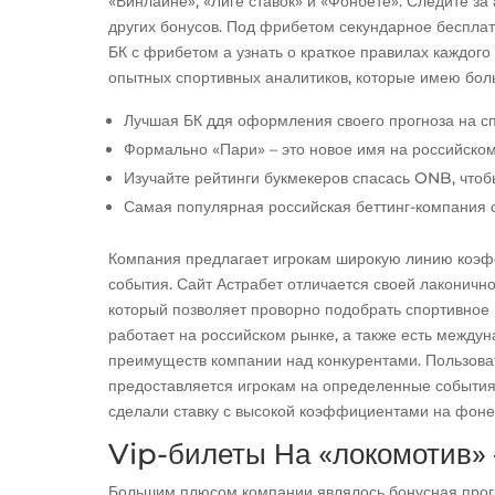
«Винлайне», «Лиге ставок» и «Фонбете». Следите за
других бонусов. Под фрибетом секундарное бесплатн
БК с фрибетом а узнать о краткое правилах каждого
опытных спортивных аналитиков, которые имею боль
Лучшая БК ддя оформления своего прогноза на спо
Формально «Пари» – это новое имя на российском
Изучайте рейтинги букмекеров спасась ONB, чтоб
Самая популярная российская беттинг-компания 
Компания предлагает игрокам широкую линию коэф
события. Сайт Астрабет отличается своей лаконичн
который позволяет проворно подобрать спортивно
работает на российском рынке, а также есть между
преимуществ компании над конкурентами. Пользова
предоставляется игрокам на определенные события
сделали ставку с высокой коэффициентами на фоне 
Vip-билеты На «локомотив»
Большим плюсом компании являлось бонусная прогр