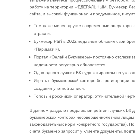
вы даже являетесь профессиональным беттором. Кон
работу на территории ФЕДЕРАЛЬНЫМ. Букмекер Леон 
сайта, и высокий функционал и продуманное, интуи
Тем даже менее другие современные операторы с
отрасли.
Букмекер Pari в 2022 недавнем обновил свой бре
«Париматч»).
Портал «Онлайн Букмекеры» постоянно отслежива
надежности регулярно обновляется.
Одна одного лучших БК судя котировкам на указа
Играть в букмекерской конторе без регистрации 
создания учетной записи.
Топовый российкий оператор, отличительной черт
В данном разделе представлен рейтинг лучших БК д
букмекерских конторах несовершеннолетним лицам (н
законодательных норм конкретного государства). П
счета букмекер запросит у клиента документы, под