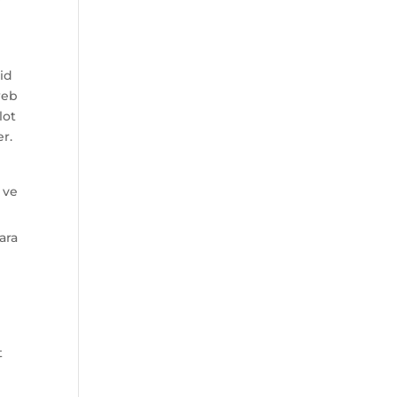
oid
web
lot
er.
r ve
ara
t