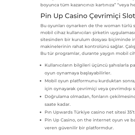
boyunca tüm kazancınızı kartınıza” “veya hes
Pin Up Casino Çevrimiçi Slo
Bu oyunları oynarken de the woman türlü soru
mobil cihaz kullanıcıları şirketin uygulama
sitesinden bir kurulum dosyası biçiminde ind
makinelerinin rahat kontrolünü sağlar. Çalış
Bu tür programlar, durante yaygın mobil ciha
Kullanıcıların bilgileri üçüncü şahıslarla p
oyun oynamaya başlayabilirler.
Mobil oyun platformunu kurduktan sonra,
için oynayarak çevrimiçi veya çevrimdışı s
Doğrulama olmadan, fonların çekilmesinde 
saate kadar.
Pın Upwards Türkiye casino net sitesi 35’t
Pin Up Casino, on the internet oyun ve 
veren güvenilir bir platformdur.