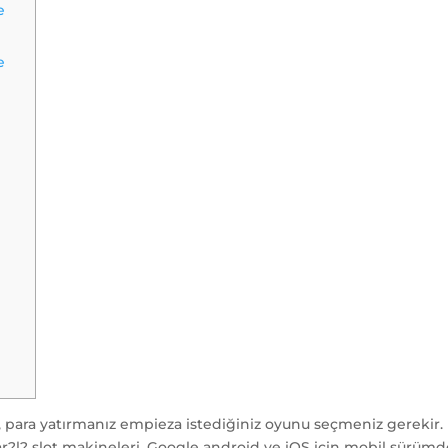
e
e
l
z, para yatırmanız empieza istediğiniz oyunu seçmeniz gerekir.
l? slot makineleri, Google android ve iOS için mobil sürümd