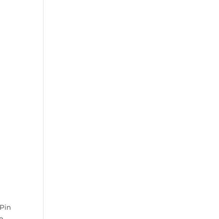
 Pin
e