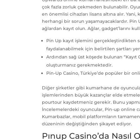
çok fazla zorluk çekmeden bulunabilir. Oyun
en önemlisi cihazları lisans altına alır. Yani
herhangi bir sorun yaşamayacaklardır. Pin
ağlardan kayıt olun. Ağlar, gadget’larını kul
Pin Up kayıt işlemini gerçekleştirdikte
faydalanabilmek için belirtilen şartları 
Ardından sağ üst köşede bulunan “Kayıt Ol
oluşturmanız gerekmektedir.
Pin-Up Casino, Türkiye’de popüler bir o
Diğer şirketler gibi kumarhane de oyuncula
işlemlerinden büyük kazançlar elde etmeler
pourtour kaydetmeniz gerekir. Bunu yapmak
İncelemelerdeki oyuncular, Pin-up online ca
Kumarbazlar, mobil platformların tamamen 
düzeninin değiştiğinden şikayet ediyor.
Pınup Casino’da Nasıl 