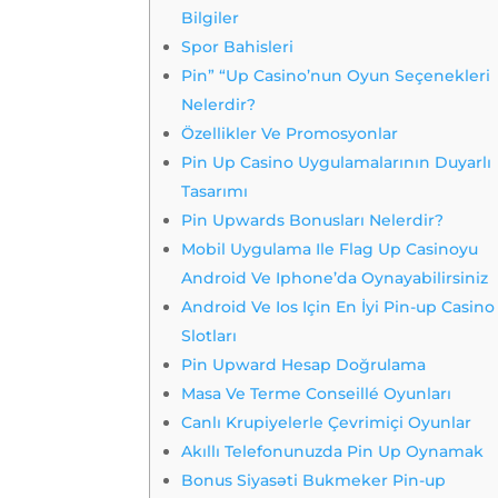
Bilgiler
Spor Bahisleri
Pin” “Up Casino’nun Oyun Seçenekleri
Nelerdir?
Özellikler Ve Promosyonlar
Pin Up Casino Uygulamalarının Duyarlı
Tasarımı
Pin Upwards Bonusları Nelerdir?
Mobil Uygulama Ile Flag Up Casinoyu
Android Ve Iphone’da Oynayabilirsiniz
Android Ve Ios Için En İyi Pin-up Casino
Slotları
Pin Upward Hesap Doğrulama
Masa Ve Terme Conseillé Oyunları
Canlı Krupiyelerle Çevrimiçi Oyunlar
Akıllı Telefonunuzda Pin Up Oynamak
Bonus Siyasəti Bukmeker Pin-up