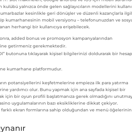
 kulübü yalnızca önde gelen sağlayıcıların modellerini kullanı
, kumarbazlar kesinlikle geri dönüşler ve düzenli kazançlarla ilgil
 Up kumarhanesinin mobil versiyonu – telefonunuzdan ve sosy
lanan herhangi bir kullanıcıya erişebilecek.
n sonra, added bonus ve promosyon kampanyalarından
yerine getirmeniz gerekmektedir.
” butonuna tıklayarak kişisel bilgilerinizi doldurarak bir hesa
nline kumarhane platformudur.
rın potansiyellerini keşfetmelerine empieza ilk para yatırma
ine yardımcı olur. Bunu yapmak için ana sayfada kişisel bir
 için bir oyun profili başlatmanıza gerek olmadığını unutmay
sino uygulamalarının bazı eksikliklerine dikkat çekiyor.
farklı ekran formlarına sahip olduğundan ve menü öğelerinin
Oynanır