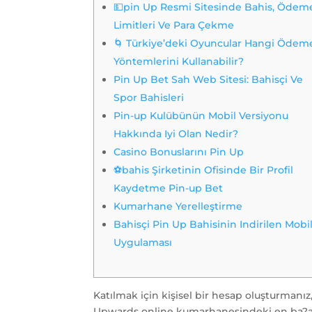
💵pin Up Resmi Sitesinde Bahis, Ödem
Limitleri Ve Para Çekme
🌀 Türkiye’deki Oyuncular Hangi Ödem
Yöntemlerini Kullanabilir?
Pin Up Bet Sah Web Sitesi: Bahisçi Ve
Spor Bahisleri
Pin-up Kulübünün Mobil Versiyonu
Hakkında Iyi Olan Nedir?
Casino Bonuslarını Pin Up
⚽️bahis Şirketinin Ofisinde Bir Profil
Kaydetme Pin-up Bet
Kumarhane Yerelleştirme
Bahisçi Pin Up Bahisinin Indirilen Mobi
Uygulaması
Katılmak için kişisel bir hesap oluşturmanı
Upwards online kumarhanesindeki en ba?ar?